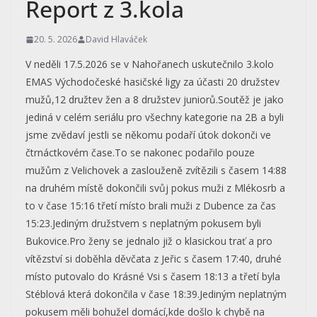
Report z 3.kola
20. 5. 2026
David Hlaváček
V neděli 17.5.2026 se v Nahořanech uskutečnilo 3.kolo
EMAS Východočeské hasičské ligy za účasti 20 družstev
mužů,12 družtev žen a 8 družstev juniorů.Soutěž je jako
jediná v celém seriálu pro všechny kategorie na 2B a byli
jsme zvědaví jestli se někomu podaří útok dokonči ve
čtrnáctkovém čase.To se nakonec podařilo pouze
mužům z Velichovek a zaslouženě zvítězili s časem 14:88
na druhém místě dokončili svůj pokus muži z Mlékosrb a
to v čase 15:16 třetí místo brali muži z Dubence za čas
15:23.Jediným družstvem s neplatným pokusem byli
Bukovice.Pro ženy se jednalo již o klasickou trať a pro
vítězství si doběhla děvčata z Jeřic s časem 17:40, druhé
místo putovalo do Krásné Vsi s časem 18:13 a třetí byla
Stéblová která dokončila v čase 18:39.Jediným neplatným
pokusem měli bohužel domácí,kde došlo k chybě na