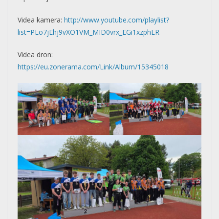
Videa kamera:
http://www.youtube.com/playlist?
list=PLo7jEhj9vXO1VM_MID0vrx_EGi1xzphLR
Videa dron:
https://eu.zonerama.com/Link/Album/15345018