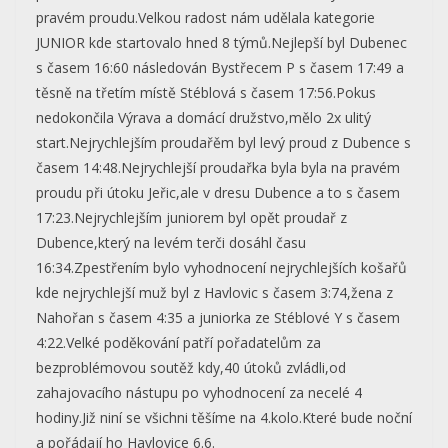
pravém proudu.Velkou radost nám udělala kategorie
JUNIOR kde startovalo hned 8 týmů.Nejlepší byl Dubenec
s časem 16:60 následován Bystřecem P s časem 17:49 a
těsně na třetím místě Stéblová s časem 17:56.Pokus
nedokončila Výrava a domácí družstvo,mělo 2x ulitý
start.Nejrychlejším proudařěm byl levý proud z Dubence s
časem 14:48.Nejrychlejší proudařka byla byla na pravém
proudu při útoku Jeřic,ale v dresu Dubence a to s časem
17:23.Nejrychlejším juniorem byl opět proudař z
Dubence,který na levém terči dosáhl času
16:34.Zpestřením bylo vyhodnocení nejrychlejších košařů
kde nejrychlejší muž byl z Havlovic s časem 3:74,žena z
Nahořan s časem 4:35 a juniorka ze Stéblové Y s časem
4:22.Velké poděkování patří pořadatelům za
bezproblémovou soutěž kdy,40 útoků zvládli,od
zahajovacího nástupu po vyhodnocení za necelé 4
hodiny.Již niní se všichni těšíme na 4.kolo.Které bude noční
a pořádají ho Havlovice 6.6.