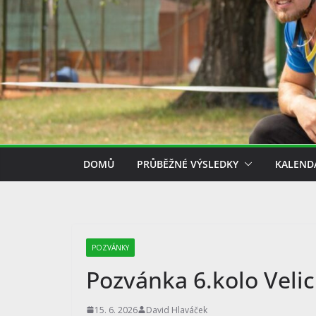
DOMŮ
PRŮBĚŽNÉ VÝSLEDKY
KALEND
POZVÁNKY
Pozvánka 6.kolo Veli
15. 6. 2026
David Hlaváček